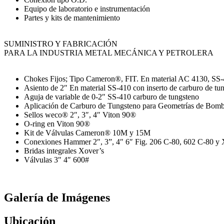
Equipo de laboratorio e instrumentación
Partes y kits de mantenimiento
SUMINISTRO Y FABRICACIÓN
PARA LA INDUSTRIA METAL MECÁNICA Y PETROLERA
Chokes Fijos; Tipo Cameron®, FIT. En material AC 4130, SS-4
Asiento de 2″ En material SS-410 con inserto de carburo de tu
Aguja de variable de 0-2″ SS-410 carburo de tungsteno
Aplicación de Carburo de Tungsteno para Geometrías de Bomb
Sellos weco® 2″, 3″, 4″ Viton 90®
O-ring en Viton 90®
Kit de Válvulas Cameron® 10M y 15M
Conexiones Hammer 2″, 3”, 4″ 6″ Fig. 206 C-80, 602 C-80 
Bridas integrales Xover’s
Válvulas 3″ 4″ 600#
Galería de Imágenes
Ubicación