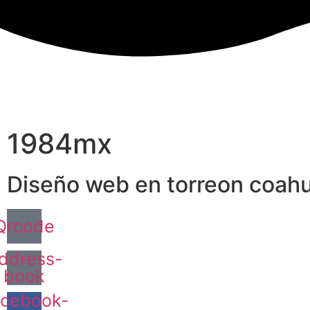
1984mx
Diseño web en torreon coahu
Qrcode
ddress-
book
cebook-