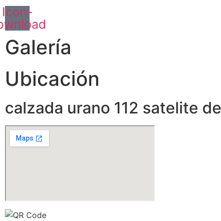
Icon-
ownload
Galería
Ubicación
calzada urano 112 satelite d