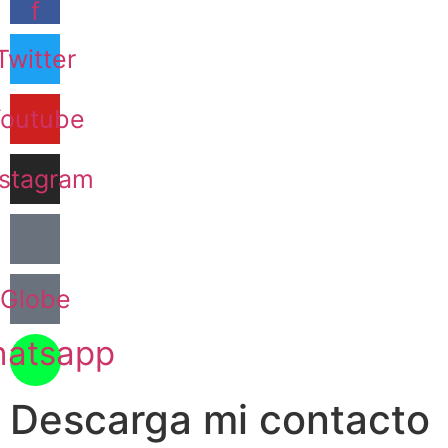
f
Twitter
outube
nstagram
Globe
atsapp
Descarga mi contacto