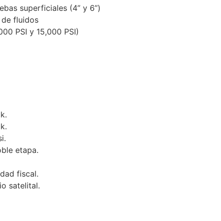
bas superficiales (4” y 6”)
 de fluidos
,000 PSI y 15,000 PSI)
k.
k.
i.
ble etapa.
ad fiscal.
 satelital.