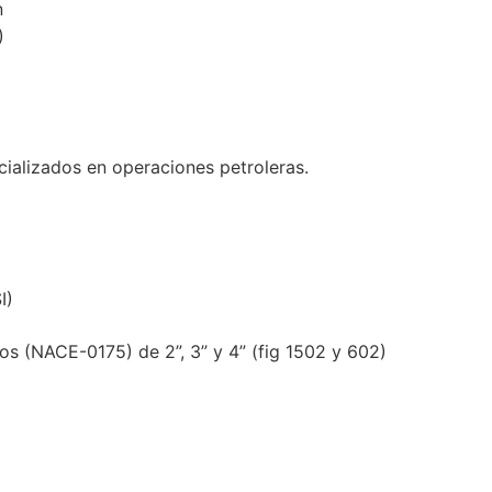
n
)
ializados en operaciones petroleras.
I)
dos (NACE-0175) de 2”, 3” y 4” (fig 1502 y 602)